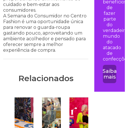
benefícios
cuidado e bem-estar aos
de
consumidores.
fazer
A Semana do Consumidor no Centro
parte
Fashion é uma oportunidade única
do
para renovar o guarda-roupa
verdadeiro
gastando pouco, aproveitando um
mundo
ambiente acolhedor e pensado para
do
oferecer sempre a melhor
atacado
experiência de compra.
de
confecções
Saiba
Relacionados
mais