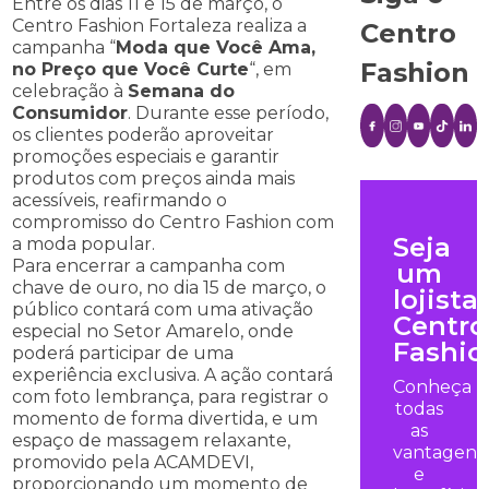
Entre os dias 11 e 15 de março, o
Centro Fashion Fortaleza realiza a
Centro
campanha “
Moda que Você Ama,
Fashion
no Preço que Você Curte
“, em
celebração à
Semana do
Consumidor
. Durante esse período,
os clientes poderão aproveitar
promoções especiais e garantir
produtos com preços ainda mais
acessíveis, reafirmando o
compromisso do Centro Fashion com
Seja
a moda popular.
Para encerrar a campanha com
um
chave de ouro, no dia 15 de março, o
lojista
público contará com uma ativação
Centro
especial no Setor Amarelo, onde
Fashio
poderá participar de uma
experiência exclusiva. A ação contará
Conheça
com foto lembrança, para registrar o
todas
momento de forma divertida, e um
as
espaço de massagem relaxante,
vantagens
promovido pela ACAMDEVI,
e
proporcionando um momento de