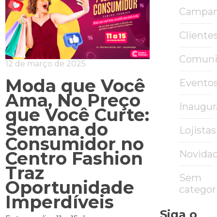
Campa
Cliente
Comuni
12 de março de 2025
Moda que Você
Evento
Ama, No Preço
Inaugu
que Você Curte:
Semana do
Lojistas
Consumidor no
Centro Fashion
Novida
Traz
Sem
Oportunidade
categor
Imperdíveis
Siga o