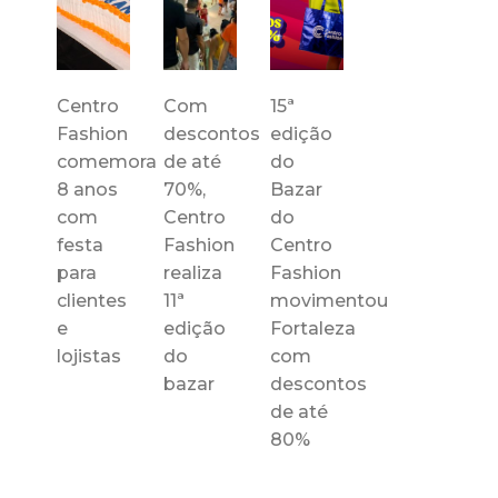
Centro
Com
15ª
Fashion
descontos
edição
comemora
de até
do
8 anos
70%,
Bazar
com
Centro
do
festa
Fashion
Centro
para
realiza
Fashion
clientes
11ª
movimentou
e
edição
Fortaleza
lojistas
do
com
bazar
descontos
de até
80%