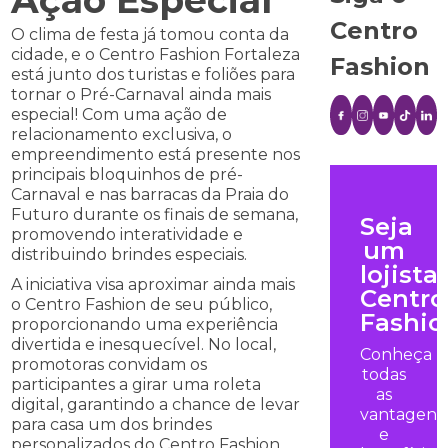
Ação Especial
Centro
O clima de festa já tomou conta da
cidade, e o Centro Fashion Fortaleza
Fashion
está junto dos turistas e foliões para
tornar o Pré-Carnaval ainda mais
especial! Com uma ação de
relacionamento exclusiva, o
empreendimento está presente nos
principais bloquinhos de pré-
Carnaval e nas barracas da Praia do
Futuro durante os finais de semana,
Seja
promovendo interatividade e
um
distribuindo brindes especiais.
lojista
A iniciativa visa aproximar ainda mais
Centro
o Centro Fashion de seu público,
Fashio
proporcionando uma experiência
divertida e inesquecível. No local,
Conheça
promotoras convidam os
todas
participantes a girar uma roleta
as
digital, garantindo a chance de levar
vantagens
para casa um dos brindes
e
personalizados do Centro Fashion,