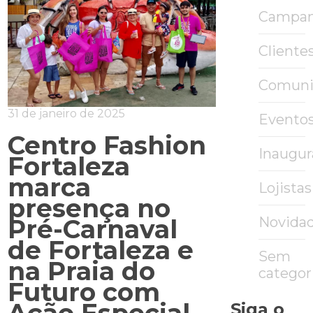
Campa
Cliente
Comuni
31 de janeiro de 2025
Evento
Centro Fashion
Inaugu
Fortaleza
marca
Lojistas
presença no
Pré-Carnaval
Novida
de Fortaleza e
Sem
na Praia do
categor
Futuro com
Siga o