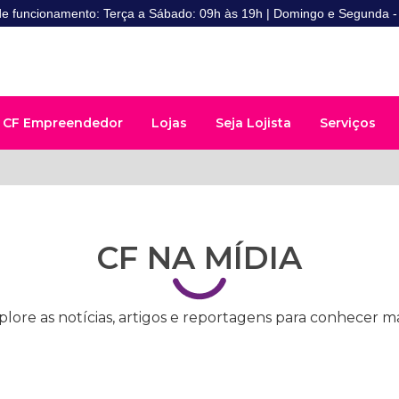
de funcionamento: Terça a Sábado: 09h às 19h | Domingo e Segunda 
CF Empreendedor
Lojas
Seja Lojista
Serviços
CF NA MÍDIA
plore as notícias, artigos e reportagens para conhecer ma