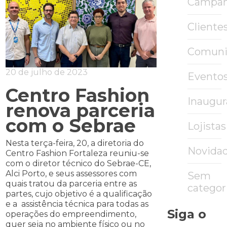
Campa
Cliente
Comuni
20 de julho de 2023
Evento
Centro Fashion
Inaugu
renova parceria
com o Sebrae
Lojistas
Nesta terça-feira, 20, a diretoria do
Novida
Centro Fashion Fortaleza reuniu-se
com o diretor técnico do Sebrae-CE,
Alci Porto, e seus assessores com
Sem
quais tratou da parceria entre as
categor
partes, cujo objetivo é a qualificação
e a assistência técnica para todas as
Siga o
operações do empreendimento,
quer seja no ambiente físico ou no