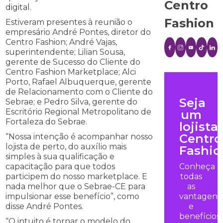
Centro
digital.
Fashion
Estiveram presentes à reunião o
empresário André Pontes, diretor do
Centro Fashion; André Vajas,
superintendente; Lilian Sousa,
gerente de Sucesso do Cliente do
Centro Fashion Marketplace; Alci
Porto, Rafael Albuquerque, gerente
de Relacionamento com o Cliente do
Seja
Sebrae; e Pedro Silva, gerente do
Escritório Regional Metropolitano de
um
Fortaleza do Sebrae.
lojista
Centro
“Nossa intenção é acompanhar nosso
lojista de perto, do auxílio mais
Fashio
simples à sua qualificação e
capacitação para que todos
Conheça
participem do nosso marketplace. E
todas
nada melhor que o Sebrae-CE para
as
impulsionar esse benefício”, como
vantagens
disse André Pontes.
e
benefícios
“O intuito é tornar o modelo do