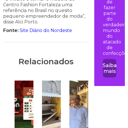
de
Centro Fashion Fortaleza uma
fazer
referência no Brasil no quesito
parte
pequeno empreendedor de moda”,
do
disse Alci Porto.
verdadeiro
Fonte:
Site Diário do
Nordeste
mundo
do
atacado
de
confecções
Relacionados
Saiba
mais