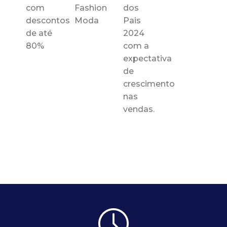
com
Fashion
dos
descontos
Moda
Pais
de até
2024
80%
com a
expectativa
de
crescimento
nas
vendas.