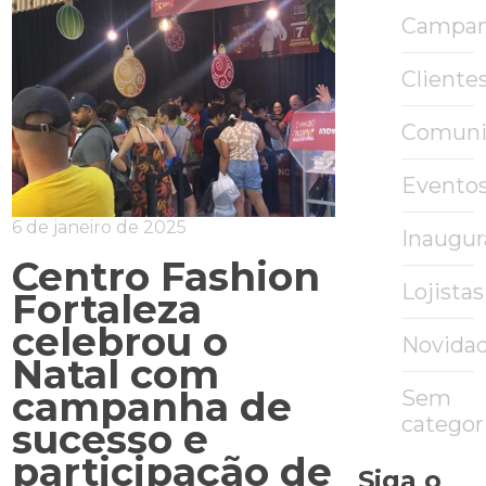
Campa
Cliente
Comuni
Evento
6 de janeiro de 2025
Inaugu
Centro Fashion
Lojistas
Fortaleza
celebrou o
Novida
Natal com
campanha de
Sem
categor
sucesso e
participação de
Siga o