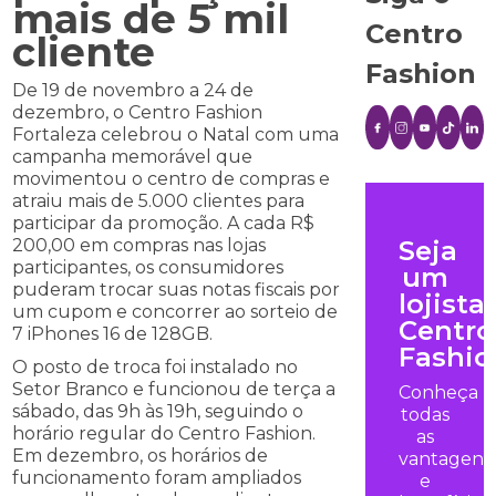
mais de 5 mil
Centro
cliente
Fashion
De 19 de novembro a 24 de
dezembro, o Centro Fashion
Fortaleza celebrou o Natal com uma
campanha memorável que
movimentou o centro de compras e
atraiu mais de 5.000 clientes para
participar da promoção. A cada R$
Seja
200,00 em compras nas lojas
participantes, os consumidores
um
puderam trocar suas notas fiscais por
lojista
um cupom e concorrer ao sorteio de
Centro
7 iPhones 16 de 128GB.
Fashio
O posto de troca foi instalado no
Setor Branco e funcionou de terça a
Conheça
sábado, das 9h às 19h, seguindo o
todas
horário regular do Centro Fashion.
as
Em dezembro, os horários de
vantagens
funcionamento foram ampliados
e