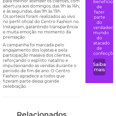
para melhor atender os clientes, com
benefícios
abertura aos domingos, das 9h às 16h,
de
e às segundas, das 9h às 19h.
fazer
Os sorteios foram realizados ao vivo
parte
no perfil oficial do Centro Fashion no
do
Instagram, garantindo transparência
verdadeiro
e muita emoção no momento da
mundo
premiação.
do
atacado
A campanha foi marcada pelo
de
engajamento dos lojistas e pela
confecções
participação massiva dos clientes,
reforçando o espírito natalino e
Saiba
impulsionando as vendas durante o
mais
período de fim de ano. O Centro
Fashion agradece a todos que
fizeram parte dessa grande
celebração.
Relacionados