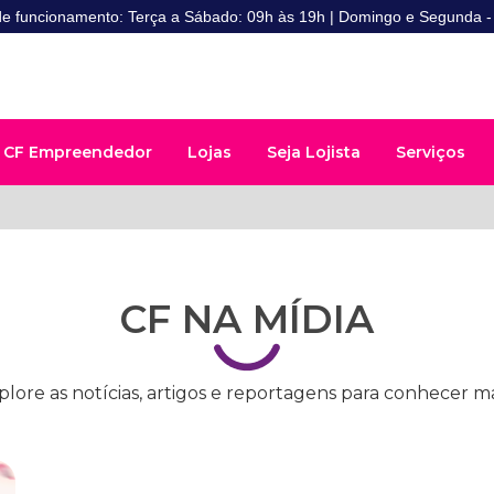
de funcionamento: Terça a Sábado: 09h às 19h | Domingo e Segunda 
CF Empreendedor
Lojas
Seja Lojista
Serviços
CF NA MÍDIA
plore as notícias, artigos e reportagens para conhecer ma