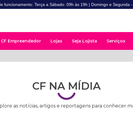
de funcionamento: Terça a Sábado: 09h às 19h | Domingo e Segunda 
CF Empreendedor
Lojas
Seja Lojista
Serviços
CF NA MÍDIA
plore as notícias, artigos e reportagens para conhecer ma