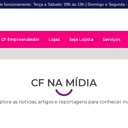
de funcionamento: Terça a Sábado: 09h às 19h | Domingo e Segunda 
CF Empreendedor
Lojas
Seja Lojista
Serviços
CF NA MÍDIA
plore as notícias, artigos e reportagens para conhecer ma